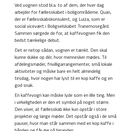
Ved vognen stod bl.a. to af dem, der hver dag
arbejder for fællesskabet i boligområderne. Quan,
der er fællesskabskonsulent, og Luiza, som er
social vicevært i Boligselskabet Tranemosegård.
Sammen sørgede de for, at kaffevognen fik den
bedst tænkelige debut.
Det er netop sådan, vognen er tænkt. Den skal
kunne dukke op dér, hvor mennesker mødes. Til
afdelingsmøder, frivilligarrangementer, små lokale
aktiviteter og måske bare en helt almindelig
tirsdag, hvor nogen har lyst til en kop kaffe og en
god snak.
En kaffevogn kan måske lyde som en lille ting. Men
i virkeligheden er den et symbol på noget større.
Den viser, at fællesskab ikke kun opstår i store
projekter og lange møder. Det opstår også i de små
pauser, hvor man står sammen med en kop kaffe i
hånden og får øje på hinanden.