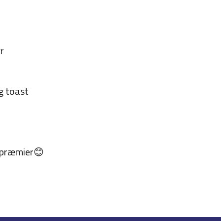
kr
g toast
e præmier😊