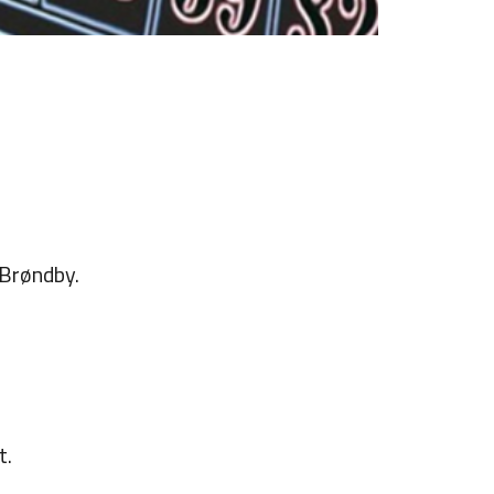
Brøndby.
t.