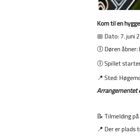
Kom til en hygge
📅 Dato: 7. juni 
🕕 Døren åbner: 
🕕 Spillet starte
📍 Sted: Høgemo
Arrangementet e
📝 Tilmelding på 
📍 Der er plads t