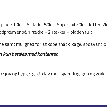
1 plade 10kr – 6 plader 50kr - Superspil 20kr - lotteri 2
kødpræmier på 1 række – 2 rækker – pladen fuld.
ffe samt mulighed for at købe snack, kage, sodavand o
 kun betales med kontanter.
 en sjov og hyggelig søndag med spænding, grin og god