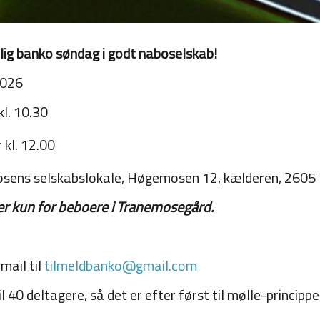
lig banko søndag i godt naboselskab!
2026
kl. 10.30
r kl. 12.00
sens selskabslokale, Høgemosen 12, kælderen, 2605 
r kun for beboere i Tranemosegård.
mail til
tilmeldbanko@gmail.com
il 40 deltagere, så det er efter først til mølle-princippe