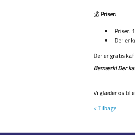
💰
Priser:
Priser: 
Der er 
Der er gratis ka
Bemærk! Der kan
Vi glæder os til
< Tilbage