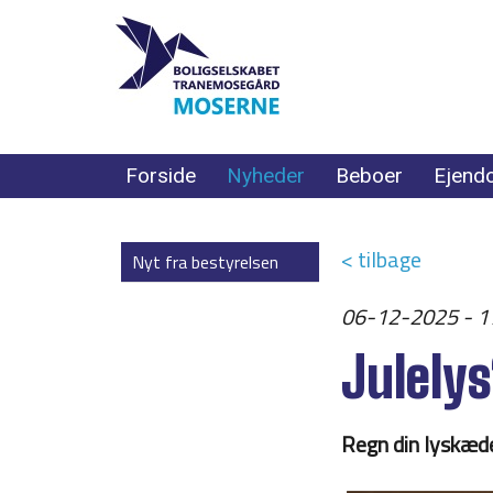
Forside
Nyheder
Beboer
Ejend
< tilbage
Nyt fra bestyrelsen
06-12-2025 - 1
Julely
Regn din lyskæd