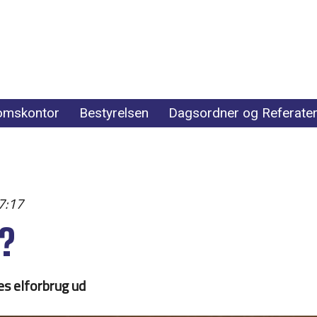
omskontor
Bestyrelsen
Dagsordner og Referate
7:17
s?
es elforbrug ud