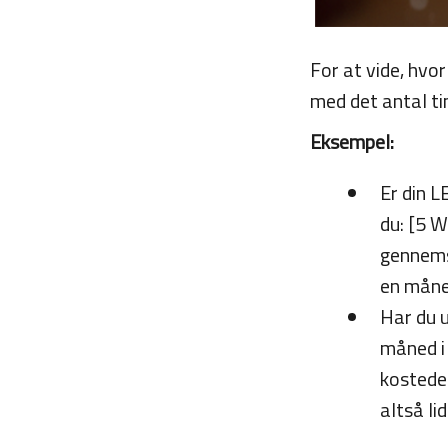
For at vide, hvo
med det antal ti
Eksempel:
Er din L
du: [5 W
gennemsn
en måne
Har du u
måned i 
kostede 
altså li