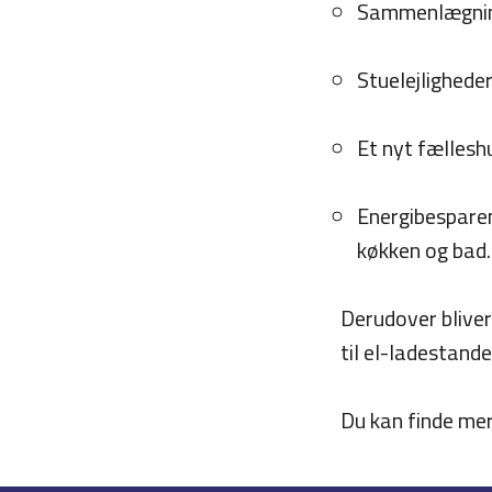
Sammenlægning 
Stuelejlighede
Et nyt fællesh
Energibesparen
køkken og bad.
Derudover bliver
til el-ladestande
Du kan finde me