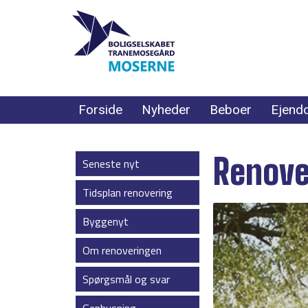
Forside
Nyheder
Beboer
Ejend
Renove
Seneste nyt
Tidsplan renovering
Byggenyt
Om renoveringen
Spørgsmål og svar