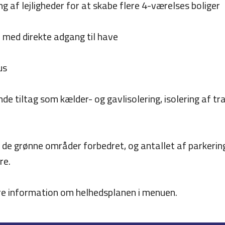
af lejligheder for at skabe flere 4-værelses boliger
r med direkte adgang til have
us
de tiltag som kælder- og gavlisolering, isolering af tr
 de grønne områder forbedret, og antallet af parkeri
re.
re information om helhedsplanen i menuen.