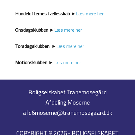
Hundelufternes fællesskab
►
Læs mere her
Onsdagsklubben
►
Læs mere her
Torsdagsklubben
. ►
Læs mere her
Motionsklubben
►
Læs mere her
Boligselskabet Tranemosegård
Afdeling Moserne
afd6moserne@tranemosegaard.dk
COPYRIGHT © 2026 - BOLIGSELSKABET